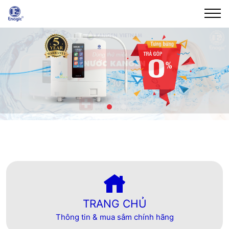
Trang chủ
Tra cứu
Kích hoạt
Bảo hành
Hướng dẫn
Liên hệ
TRANG CHỦ
Thông tin & mua sắm chính hãng